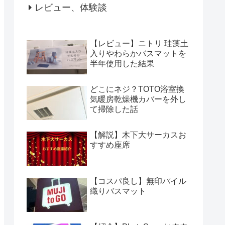
レビュー、体験談
【レビュー】ニトリ 珪藻土
入りやわらかバスマットを
半年使用した結果
どこにネジ？TOTO浴室換
気暖房乾燥機カバーを外し
て掃除した話
【解説】木下大サーカスお
すすめ座席
【コスパ良し】無印パイル
織りバスマット