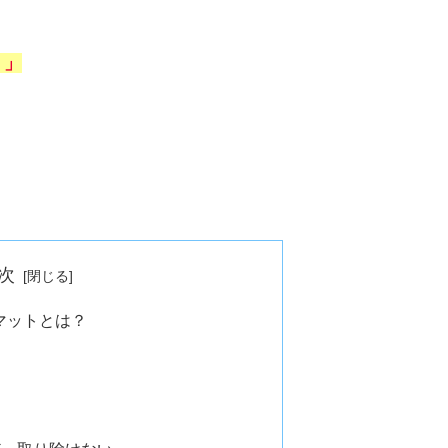
。
」
次
マットとは？