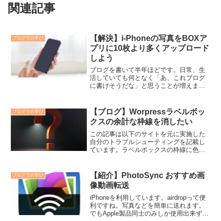
関連記事
【解決】i-Phoneの写真をBOXア
ブログでの学び
プリに10枚より多くアップロード
しよう
ブログを書いて半年ほどです。日常、生
活していても何となく「あ、これブログ
に書けそうだな」と思うことが増えまし
た。写真も多く残すようになり、今のと
ころBOXアプリで管理していますが、i-
PhoneからBOXへ入れようとすると10枚
【ブログ】Worpressラベルボッ
ブログでの学び
より多く入れ...
クスの余計な枠線を消したい
この記事は以下のサイトを元に実施した
自分のトラブルシューティングを記載し
ています。ラベルボックスの枠線に色を
付けると余計な枠線が表示される
wordpressで編集作業中、思わぬ問題にぶ
ち当たりました。 上のようにラベルボ
【紹介】PhotoSync おすすめ画
ブログでの学び
ックスの枠線の色を...
像動画転送
iPhoneを利用しています。airdropって便
利ですね。写真などを簡単に送れます。
でもApple製品同士のみしか使用出来ず、