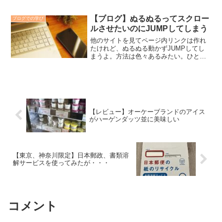
WindowsのPCに写真は動画を送りたい時
は結構手間が掛かります。ブログなどは
結局PCで編集するので、何かと不...
【ブログ】ぬるぬるってスクロー
ブログでの学び
ルさせたいのにJUMPしてしまう
他のサイトを見てページ内リンクは作れ
たけれど、ぬるぬる動かずJUMPしてし
まうよ。方法は色々あるみたい。ひとま
ずシンプルな方法で解決できたから解説
するよ。 このページではここをクリ
ック ということが出来る
よう解説します。 は...
【レビュー】オーケーブランドのアイス
がハーゲンダッツ並に美味しい
【東京、神奈川限定】日本郵政、書類溶
解サービスを使ってみたが・・・
コメント